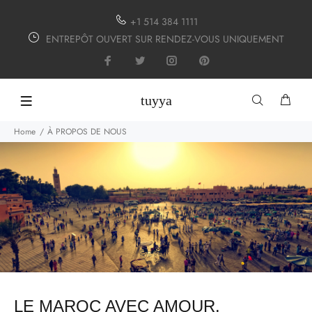
+1 514 384 1111
ENTREPÔT OUVERT SUR RENDEZ-VOUS UNIQUEMENT
tuyya
Home
À PROPOS DE NOUS
LE MAROC AVEC AMOUR.