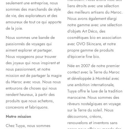
seulement une entreprise, nous
liens étroits avec une sélection
sommes des marchands de style
des meilleurs artisans du Maroc.
de vie, des explorateurs et des
Nous avons également élargi
amoureux de tout ce qui apporte
notre gamme avec une sélection
de la joie.
d'objets Art Déco, des
Nous sommes une bande de
cosmétiques bio en association
passionnés de voyages qui
avec OVO Skincare, et notre
aiment explorer et partager.
propre gamme de produits
Nous voyageons pour trouver
d'épicerie fine bio.
des joyaux qui nous inspirent et
Née en 2007 de notre premier
nous passionnent, et notre
contact avec la Terre du Maroc
mission est de partager la magie
et développée à Montréal avec
du Maroc avec vous. Nous nous
une ambition internationale,
entourons de choses qui nous
Tuyya offre le luxe de la tradition
rendent heureux, à partir des
marocaine. Nous sommes des
produits que nous achetons,
rêveurs nostalgiques en voyage
concevons et fabriquons.
sur la Terre du soleil. Nous
Notre mission
découvrons, créons,
renouvelons et inventons sans
Chez Tuyya, nous sommes
cesse pour offrir au monde des