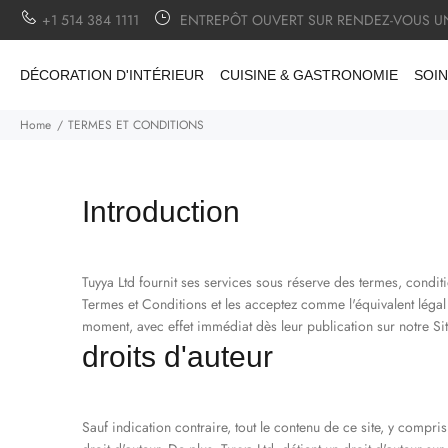
+1 514 384 1111
ENTREPÔT OUVERT SUR RENDEZ-VOUS U
DÉCORATION D'INTÉRIEUR
CUISINE & GASTRONOMIE
SOIN
Home
TERMES ET CONDITIONS
Introduction
Tuyya Ltd fournit ses services sous réserve des termes, condit
Termes et Conditions et les acceptez comme l'équivalent légal 
moment, avec effet immédiat dès leur publication sur notre Sit
droits d'auteur
Sauf indication contraire, tout le contenu de ce site, y compris 