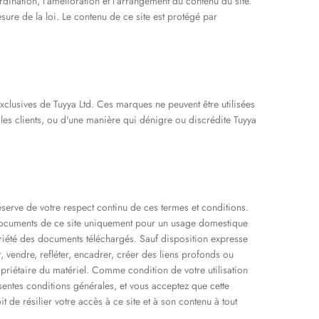
ordination, l'amélioration et l'arrangement du contenu du site.
esure de la loi. Le contenu de ce site est protégé par
exclusives de Tuyya Ltd. Ces marques ne peuvent être utilisées
les clients, ou d'une manière qui dénigre ou discrédite Tuyya
réserve de votre respect continu de ces termes et conditions.
 documents de ce site uniquement pour un usage domestique
iété des documents téléchargés. Sauf disposition expresse
, vendre, refléter, encadrer, créer des liens profonds ou
ropriétaire du matériel. Comme condition de votre utilisation
ésentes conditions générales, et vous acceptez que cette
t de résilier votre accès à ce site et à son contenu à tout