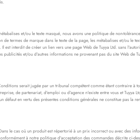
és.
étabalises et/ou le texte masqué, nous avons une politique de non-tolérance
ion de termes de marque dans le texte de la page, les métabalises et/ou le t
l est interdit de créer un lien vers une page Web de Tuyya Ltd. sans l'autori
des publicités et/ou d'autres informations ne provenant pas du site Web de Tu
nditions serait jugée par un tribunal compétent comme étant contraire à tou
reprise, de partenariat, d'emploi ou d'agence n'existe entre vous et Tuyya Ltd
'un défaut en vertu des présentes conditions générales ne constitue pas la reno
 Dans le cas où un produit est répertorié à un prix incorrect ou avec des in
 conformément à notre politique d'acceptation des commandes décrite ci-de