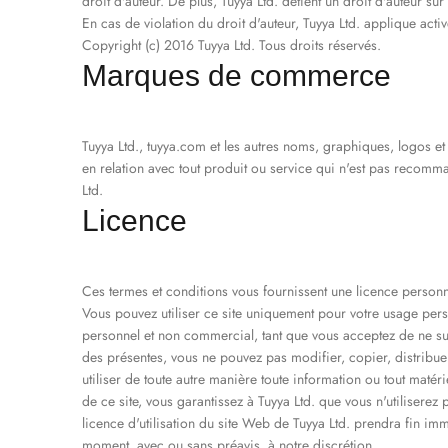
droit d'auteur. De plus, Tuyya Ltd. détient un droit d'auteur su
En cas de violation du droit d'auteur, Tuyya Ltd. applique acti
Copyright (c) 2016 Tuyya Ltd. Tous droits réservés.
Marques de commerce
Tuyya Ltd., tuyya.com et les autres noms, graphiques, logos et
en relation avec tout produit ou service qui n'est pas recomm
Ltd.
Licence
Ces termes et conditions vous fournissent une licence personne
Vous pouvez utiliser ce site uniquement pour votre usage pe
personnel et non commercial, tant que vous acceptez de ne s
des présentes, vous ne pouvez pas modifier, copier, distribuer,
utiliser de toute autre manière toute information ou tout matér
de ce site, vous garantissez à Tuyya Ltd. que vous n'utiliserez
licence d'utilisation du site Web de Tuyya Ltd. prendra fin immé
moment, avec ou sans préavis, à notre discrétion.