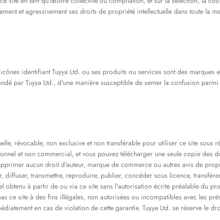
r ce site en tant qu'œuvre collective ou compilation, et sur la sélection, la co
vement et agressivement ses droits de propriété intellectuelle dans toute la m
 icônes identifiant Tuyya Ltd. ou ses produits ou services sont des marques 
andé par Tuyya Ltd., d'une manière susceptible de semer la confusion parmi 
lle, révocable, non exclusive et non transférable pour utiliser ce site sous 
rsonnel et non commercial, et vous pouvez télécharger une seule copie des
upprimer aucun droit d'auteur, marque de commerce ou autres avis de propr
 diffuser, transmettre, reproduire, publier, concéder sous licence, transférer
iel obtenu à partir de ou via ce site sans l'autorisation écrite préalable du p
 pas ce site à des fins illégales, non autorisées ou incompatibles avec les pr
diatement en cas de violation de cette garantie. Tuyya Ltd. se réserve le droi