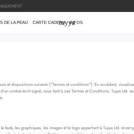
NIQUEMENT
tuyya
S DE LA PEAU
CARTE CADEAU
INFOS
ions et dispositions suivants ("Termes et conditions"). En accédant, visualis
d'un contrat écrit signé, vous liant à ces Termes et Conditions. Tuyya Ltd. se
e.
le texte, les graphiques, les images et le logo appartient à Tuyya Ltd. et est 