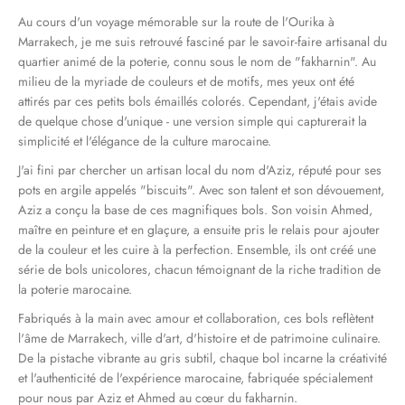
Au cours d'un voyage mémorable sur la route de l'Ourika à
Marrakech, je me suis retrouvé fasciné par le savoir-faire artisanal du
quartier animé de la poterie, connu sous le nom de "fakharnin". Au
milieu de la myriade de couleurs et de motifs, mes yeux ont été
attirés par ces petits bols émaillés colorés. Cependant, j'étais avide
de quelque chose d'unique - une version simple qui capturerait la
simplicité et l'élégance de la culture marocaine.
J'ai fini par chercher un artisan local du nom d'Aziz, réputé pour ses
pots en argile appelés "biscuits". Avec son talent et son dévouement,
Aziz a conçu la base de ces magnifiques bols. Son voisin Ahmed,
maître en peinture et en glaçure, a ensuite pris le relais pour ajouter
de la couleur et les cuire à la perfection. Ensemble, ils ont créé une
série de bols unicolores, chacun témoignant de la riche tradition de
la poterie marocaine.
Fabriqués à la main avec amour et collaboration, ces bols reflètent
l'âme de Marrakech, ville d'art, d'histoire et de patrimoine culinaire.
De la pistache vibrante au gris subtil, chaque bol incarne la créativité
et l'authenticité de l'expérience marocaine, fabriquée spécialement
pour nous par Aziz et Ahmed au cœur du fakharnin.