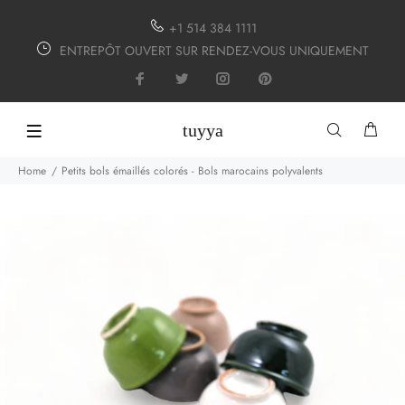
+1 514 384 1111
ENTREPÔT OUVERT SUR RENDEZ-VOUS UNIQUEMENT
tuyya
Home
Petits bols émaillés colorés - Bols marocains polyvalents