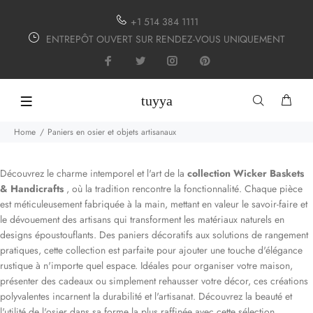
+1 514 384 1111
ENTREPÔT OUVERT SUR RENDEZ-VOUS UNIQUEMENT
tuyya
Home
Paniers en osier et objets artisanaux
Découvrez le charme intemporel et l'art de la
collection Wicker Baskets
& Handicrafts
, où la tradition rencontre la fonctionnalité. Chaque pièce
est méticuleusement fabriquée à la main, mettant en valeur le savoir-faire et
le dévouement des artisans qui transforment les matériaux naturels en
designs époustouflants. Des paniers décoratifs aux solutions de rangement
pratiques, cette collection est parfaite pour ajouter une touche d'élégance
rustique à n'importe quel espace. Idéales pour organiser votre maison,
présenter des cadeaux ou simplement rehausser votre décor, ces créations
polyvalentes incarnent la durabilité et l'artisanat. Découvrez la beauté et
l'utilité de l'osier dans sa forme la plus raffinée avec cette sélection